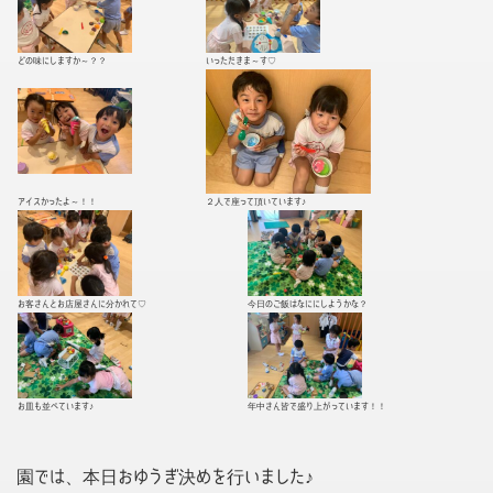
どの味にしますか～？？
いっただきま～す♡
アイスかったよ～！！
２人で座って頂いています♪
お客さんとお店屋さんに分かれて♡
今日のご飯はなににしようかな？
お皿も並べています♪
年中さん皆で盛り上がっています！！
園では、本日おゆうぎ決めを行いました♪