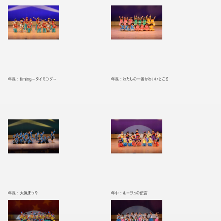
年長：timing～タイミング～
年長：わたしの一番かわいいところ
年長：大漁まつり
年中：ルージュの伝言