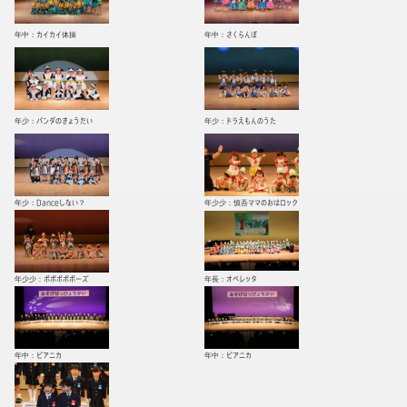
年中：カイカイ体操
年中：さくらんぼ
年少：パンダのきょうだい
年少：ドラえもんのうた
年少：Danceしない？
年少少：慎吾ママのおはロック
年少少：ポポポポポーズ
年長：オペレッタ
年中：ピアニカ
年中：ピアニカ